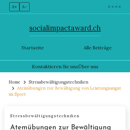
A+
A–
< < < <
socialimpactaward.ch
Startseite
Alle Beiträge
Kontaktieren Sie uns
Über uns
Skip
to
Home
Stressbewältigungstechniken
Atemübungen zur Bewältigung von Leistungsangst
content
im Sport
Stressbewältigungstechniken
Atemübungen zur Bewältigung