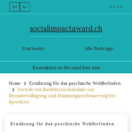
A+
A–
< < < <
socialimpactaward.ch
Startseite
Alle Beiträge
Kontaktieren Sie uns
Über uns
Skip
to
Home
Ernährung für das psychische Wohlbefinden
Vorteile von Zartbitterschokolade zur
content
Stressbewältigung und Stimmungsverbesserung bei
Sportlern
Ernährung für das psychische Wohlbefinden