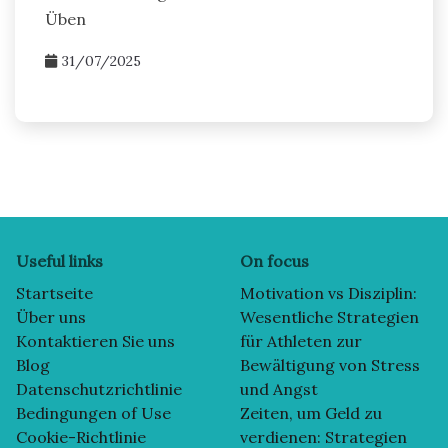
Üben
31/07/2025
Useful links
On focus
Startseite
Motivation vs Disziplin:
Über uns
Wesentliche Strategien
Kontaktieren Sie uns
für Athleten zur
Blog
Bewältigung von Stress
Datenschutzrichtlinie
und Angst
Bedingungen of Use
Zeiten, um Geld zu
Cookie-Richtlinie
verdienen: Strategien