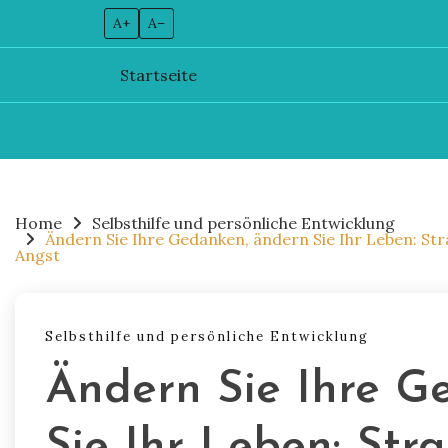
A+
A–
Startseite
Skip
to
content
Home
Selbsthilfe und persönliche Entwicklung
Ändern Sie Ihre Gedanken, ändern Sie Ihr Leben: Str
Angst
Selbsthilfe und persönliche Entwicklung
Ändern Sie Ihre G
Sie Ihr Leben: Stra