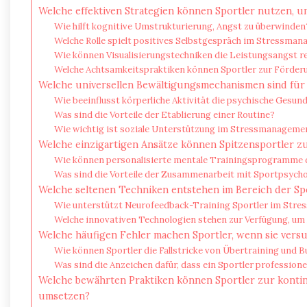
Welche effektiven Strategien können Sportler nutzen, 
Wie hilft kognitive Umstrukturierung, Angst zu überwinden
Welche Rolle spielt positives Selbstgespräch im Stressma
Wie können Visualisierungstechniken die Leistungsangst r
Welche Achtsamkeitspraktiken können Sportler zur Förderu
Welche universellen Bewältigungsmechanismen sind für al
Wie beeinflusst körperliche Aktivität die psychische Gesun
Was sind die Vorteile der Etablierung einer Routine?
Wie wichtig ist soziale Unterstützung im Stressmanageme
Welche einzigartigen Ansätze können Spitzensportler 
Wie können personalisierte mentale Trainingsprogramme 
Was sind die Vorteile der Zusammenarbeit mit Sportpsych
Welche seltenen Techniken entstehen im Bereich der S
Wie unterstützt Neurofeedback-Training Sportler im Str
Welche innovativen Technologien stehen zur Verfügung, um
Welche häufigen Fehler machen Sportler, wenn sie versu
Wie können Sportler die Fallstricke von Übertraining und 
Was sind die Anzeichen dafür, dass ein Sportler professione
Welche bewährten Praktiken können Sportler zur konti
umsetzen?