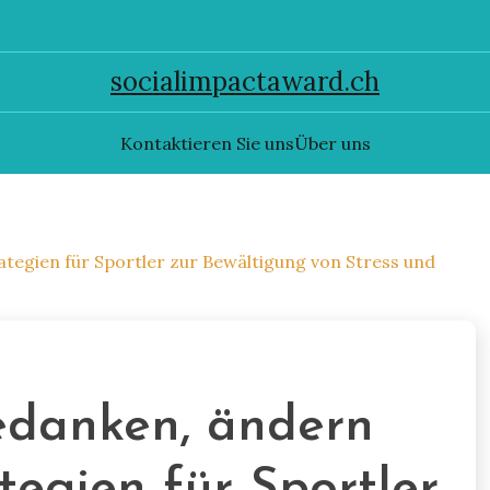
socialimpactaward.ch
Kontaktieren Sie uns
Über uns
ategien für Sportler zur Bewältigung von Stress und
edanken, ändern
tegien für Sportler