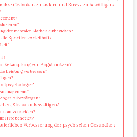
um ihre Gedanken zu ändern und Stress zu bewältigen?
?
nagement?
eduzieren?
ng der mentalen Klarheit einbeziehen?
le Sportler vorteilhaft?
dheit?
nt?
zur Bekämpfung von Angst nutzen?
die Leistung verbessern?
ologen?
portpsychologie?
essmanagement?
 Angst zu bewältigen?
chen, Stress zu bewältigen?
Burnout vermeiden?
lle Hilfe benötigt?
nuierlichen Verbesserung der psychischen Gesundheit