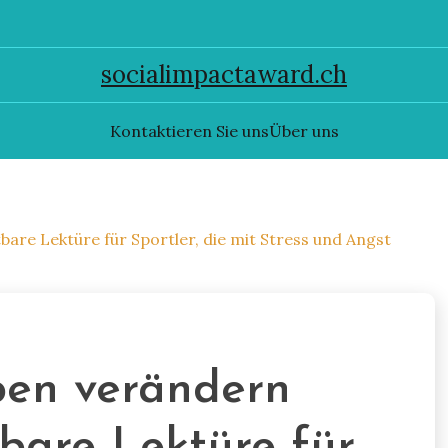
socialimpactaward.ch
Kontaktieren Sie uns
Über uns
are Lektüre für Sportler, die mit Stress und Angst
ben verändern
bare Lektüre für