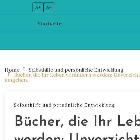
A+
A–
Startseite
Skip
to
content
Home
Selbsthilfe und persönliche Entwicklung
Bücher, die Ihr Leben verändern werden: Unverzichtb
umgehen.
Selbsthilfe und persönliche Entwicklung
Bücher, die Ihr Le
werden: Unverzicht