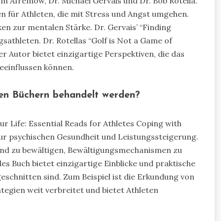
im Afremow, Dr. Michael Gervais und Dr. Bob Rotella.
n für Athleten, die mit Stress und Angst umgehen.
n zur mentalen Stärke. Dr. Gervais’ “Finding
athleten. Dr. Rotellas “Golf is Not a Game of
der Autor bietet einzigartige Perspektiven, die das
eeinflussen können.
sen Büchern behandelt werden?
r Life: Essential Reads for Athletes Coping with
zur psychischen Gesundheit und Leistungssteigerung.
 und zu bewältigen, Bewältigungsmechanismen zu
es Buch bietet einzigartige Einblicke und praktische
eschnitten sind. Zum Beispiel ist die Erkundung von
egien weit verbreitet und bietet Athleten